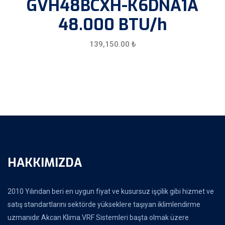
GVH48BCXH-K6DNA1A
48.000 BTU/h
139,150.00
₺
HAKKIMIZDA
2010 Yılından beri en uygun fiyat ve kusursuz işçilik gibi hizmet ve
satış standartlarını sektörde yükseklere taşıyan iklimlendirme
uzmanıdır Akcan Klima.VRF Sistemleri başta olmak üzere