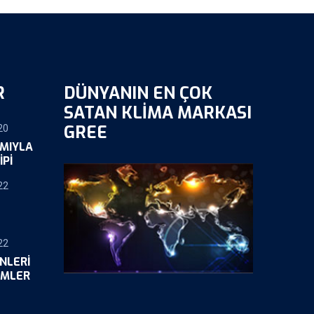
R
DÜNYANIN EN ÇOK
SATAN KLIMA MARKASI
GREE
20
IMIYLA
IPI
22
22
NLERI
ÜMLER