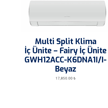
Multi Split Klima
İç Ünite – Fairy İç Ünite
GWH12ACC-K6DNA1I/I-
Beyaz
17,850.00
₺