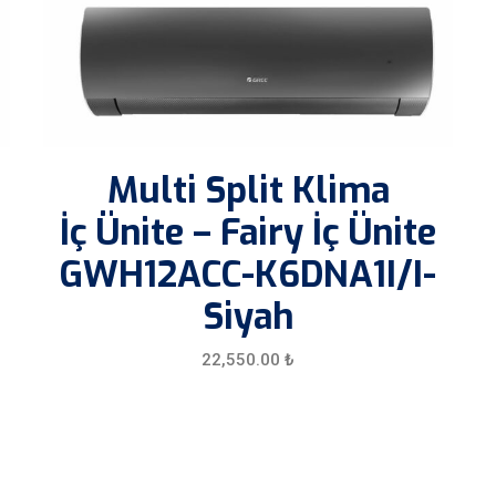
Multi Split Klima
İç Ünite – Fairy İç Ünite
GWH12ACC-K6DNA1I/I-
Siyah
22,550.00
₺