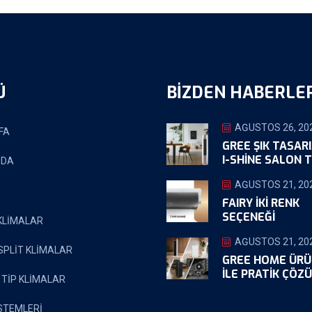
Ü
BIZDEN HABERLE
AĞUSTOS 26, 20
FA
GREE ŞIK TASAR
I-SHINE SALON T
ZDA
AĞUSTOS 21, 20
FAIRY İKİ RENK
SEÇENEĞİ
 KLİMALAR
AĞUSTOS 21, 20
SPLİT KLİMALAR
GREE HOME ÜRÜ
ILE PRATIK ÇÖZ
 TİP KLİMALAR
STEMLERİ