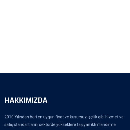
HAKKIMIZDA
2010 Yılından beri en uygun fiyat ve kusursuz işçilik gibi hizmet ve
satış standartlarını sektörde yükseklere taşıyan iklimlendirme