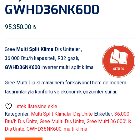
GWHD36NK600
95,350.00
₺
Gree
Multi Split Klima
Dış Üniteler ,
36.000 Btu/h kapasiteli, R32 gazlı,
GWHD36NK600
inverter multi split klima.
Gree Multi Tip klimalar hem fonksiyonel hem de modern
tasarımlarıyla konforlu ve ekonomik çözümler sunar.
İstek listesine ekle
Kategoriler:
Multi Split Klimalar Dış Ünite
Etiketler:
36.000
Btu/h Dış Ünite
,
Gree Mullti Dış Ünite
,
Gree Multi 36.000'lik
Dış Ünite
,
GWHD36NK600
,
multi klima