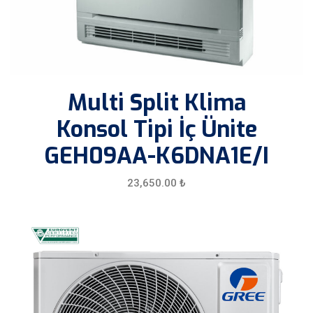
Multi Split Klima
Konsol Tipi İç Ünite
GEH09AA-K6DNA1E/I
23,650.00
₺