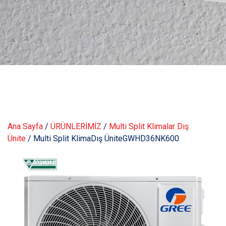
Ana Sayfa
/
ÜRÜNLERİMİZ
/
Multi Split Klimalar Dış
Ünite
/ Multi Split KlimaDış ÜniteGWHD36NK600