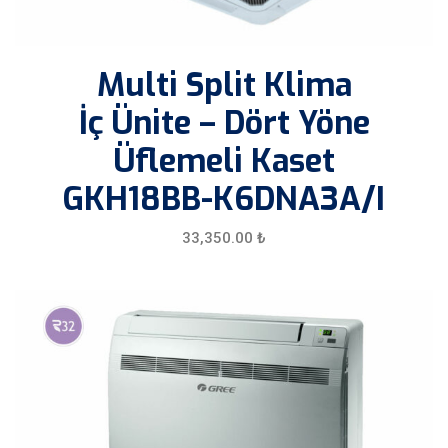
Multi Split Klima
İç Ünite – Dört Yöne
Üflemeli Kaset
GKH18BB-K6DNA3A/I
33,350.00
₺