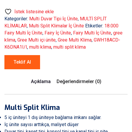
İstek listesine ekle
Kategoriler:
Multi Duvar Tipi İç Ünite
,
MULTİ SPLİT
KLİMALAR
,
Multi Split Klimalar İç Ünite
Etiketler:
18.000
Fairy Multi İç Ünite
,
Fairy İç Ünite
,
Fairy Multi İç Ünite
,
gree
klima
,
Gree Multi içi ünite
,
Gree Multi Klima
,
GWH18ACD-
K6DNA1I/I
,
multi klima
,
multi split klima
Teklif Al
Açıklama
Değerlendirmeler (0)
Multi Split Klima
5 iç üniteyi 1 dış üniteye bağlama imkanı sağlar.
İç ünite sayısı arttıkça, maliyet düşer
Duvar tipi, kaset tipi, konsol tipi ve kanal tipi iç nite