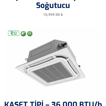
Soğutucu
10,999.00
₺
KASET TİPİ – 36.000 BTU/h