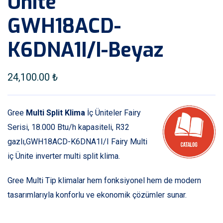
Ünite
GWH18ACD-
K6DNA1I/I-Beyaz
24,100.00
₺
Gree
Multi Split Klima
İç Üniteler Fairy
Serisi, 18.000 Btu/h kapasiteli, R32
gazlı,GWH18ACD-K6DNA1I/I Fairy Multi
iç Ünite inverter multi split klima.
Gree Multi Tip klimalar hem fonksiyonel hem de modern
tasarımlarıyla konforlu ve ekonomik çözümler sunar.