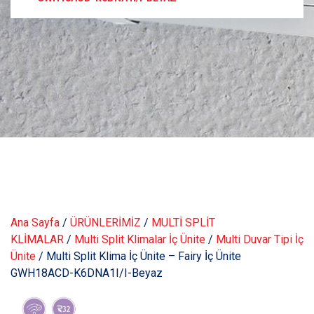
Ana Sayfa
/
ÜRÜNLERİMİZ
/
MULTİ SPLİT
KLİMALAR
/
Multi Split Klimalar İç Ünite
/
Multi Duvar Tipi İç
Ünite
/ Multi Split Klima İç Ünite – Fairy İç Ünite
GWH18ACD-K6DNA1I/I-Beyaz