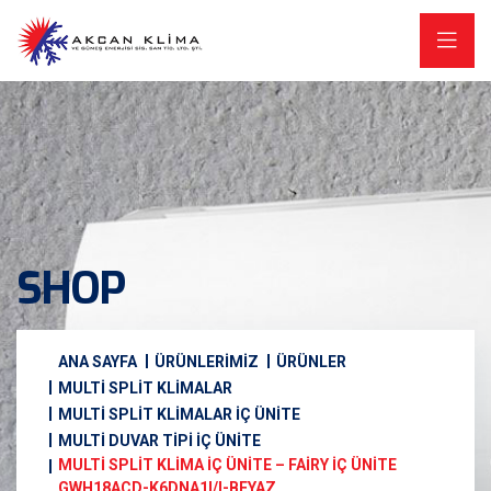
SHOP
ANA SAYFA
ÜRÜNLERİMİZ
ÜRÜNLER
MULTİ SPLİT KLİMALAR
MULTI SPLIT KLIMALAR İÇ ÜNITE
MULTI DUVAR TIPI İÇ ÜNITE
MULTI SPLIT KLIMA İÇ ÜNITE – FAIRY İÇ ÜNITE
GWH18ACD-K6DNA1I/I-BEYAZ