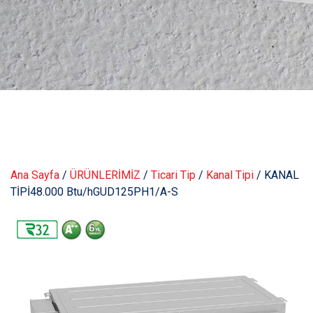
Ana Sayfa
/
ÜRÜNLERİMİZ
/
Ticari Tip
/
Kanal Tipi
/ KANAL
TİPİ48.000 Btu/hGUD125PH1/A-S