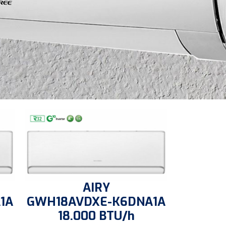
AIRY
1A
GWH18AVDXE-K6DNA1A
18.000 BTU/h