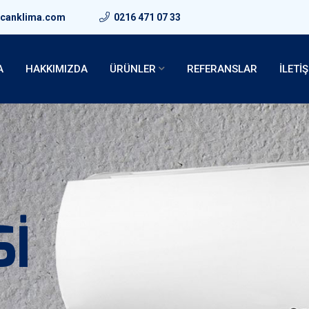
kcanklima.com
0216 471 07 33
A
HAKKIMIZDA
ÜRÜNLER
REFERANSLAR
İLETİ
Sİ