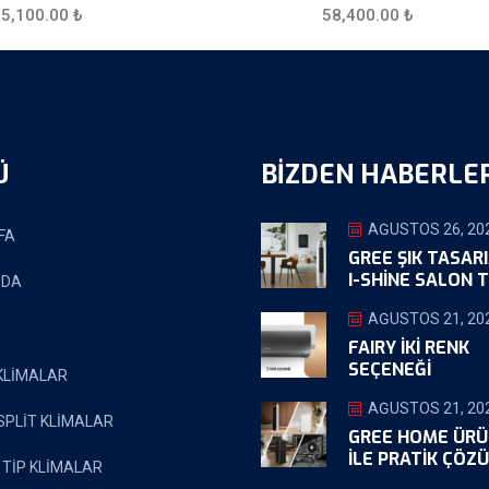
55,100.00
₺
58,400.00
₺
Ü
BIZDEN HABERLE
AĞUSTOS 26, 20
FA
GREE ŞIK TASAR
I-SHINE SALON T
ZDA
AĞUSTOS 21, 20
FAIRY İKİ RENK
SEÇENEĞİ
 KLİMALAR
AĞUSTOS 21, 20
SPLİT KLİMALAR
GREE HOME ÜRÜ
ILE PRATIK ÇÖZ
 TİP KLİMALAR