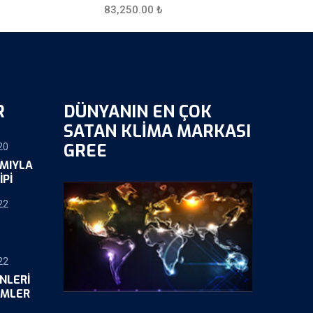
83,250.00
₺
R
DÜNYANIN EN ÇOK
SATAN KLIMA MARKASI
GREE
20
IMIYLA
IPI
22
22
NLERI
ÜMLER