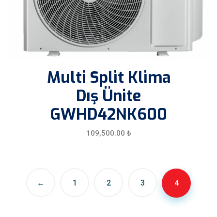
Multi Split Klima
Dış Ünite
GWHD42NK600
109,500.00
₺
←
1
2
3
4